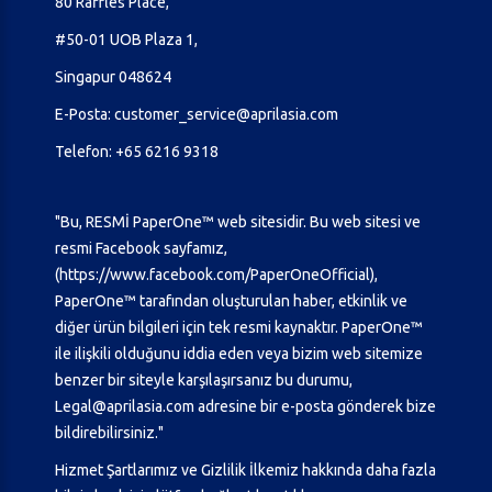
80 Raffles Place,
#50-01 UOB Plaza 1,
Singapur 048624
E-Posta:
customer_service@aprilasia.com
Telefon:
+65 6216 9318
"Bu, RESMİ PaperOne™ web sitesidir. Bu web sitesi ve
resmi Facebook sayfamız,
(
https://www.facebook.com/PaperOneOfficial
),
PaperOne™ tarafından oluşturulan haber, etkinlik ve
diğer ürün bilgileri için tek resmi kaynaktır. PaperOne™
ile ilişkili olduğunu iddia eden veya bizim web sitemize
benzer bir siteyle karşılaşırsanız bu durumu,
Legal@aprilasia.com
adresine bir e-posta gönderek bize
bildirebilirsiniz."
Hizmet Şartlarımız ve Gizlilik İlkemiz hakkında daha fazla