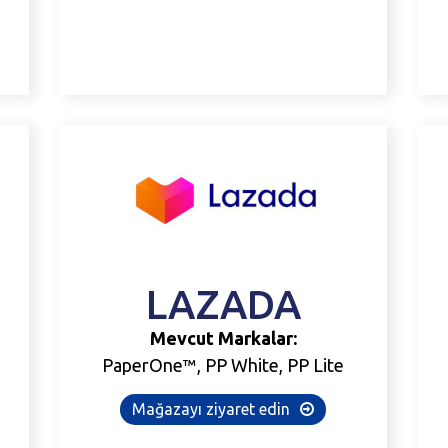
LAZADA
Mevcut Markalar:
PaperOne™, PP White, PP Lite
Mağazayı ziyaret edin