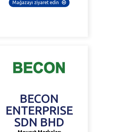
Mağazayı ziyaret edin
BECON
ENTERPRISE
SDN
BHD
Mevcut Markalar: