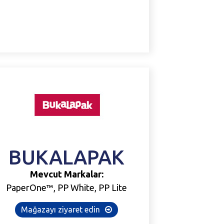
BUKALAPAK
Mevcut Markalar:
PaperOne™, PP White, PP Lite
Mağazayı ziyaret edin