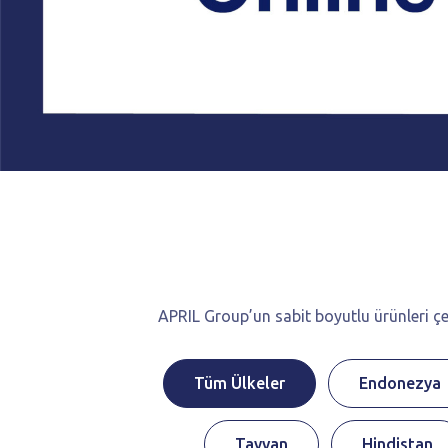
APRIL Group’un sabit boyutlu ürünleri çev
Tüm Ülkeler
Endonezya
Tayvan
Hindistan