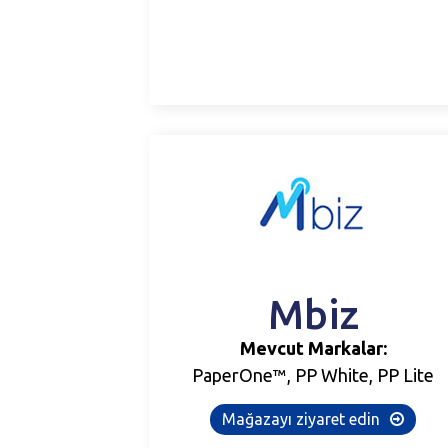
Mbiz
Mevcut Markalar:
PaperOne™, PP White, PP Lite
Mağazayı ziyaret edin