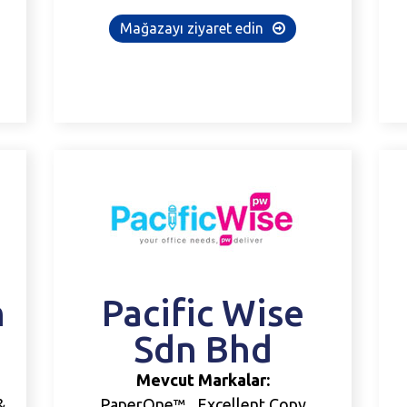
Mağazayı ziyaret edin
n
Pacific
Wise
Sdn
Bhd
Mevcut Markalar:
&
PaperOne™ , Excellent Copy