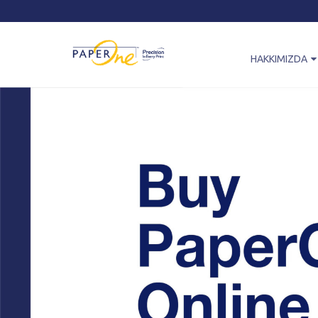
HAKKIMIZDA
Paperone™ Hika
O
Y
Journey of Pap
O
APRIL Group
K
ProDigi™ HD Pri
Ç
Technology
Kağıt Nasıl Yapıl
Sertifikalar ve Ö
İletişim