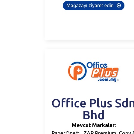
Mağazayı ziyaret edin
Office
Plus
Sd
Bhd
Mevcut Markalar:
PaperOne™ , ZAP Premium, Copy 