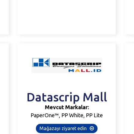
Datascrip
Mall
Mevcut Markalar:
PaperOne™, PP White, PP Lite
Mağazayı ziyaret edin