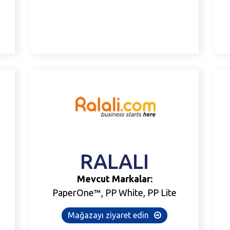
RALALI
Mevcut Markalar:
PaperOne™, PP White, PP Lite
Mağazayı ziyaret edin