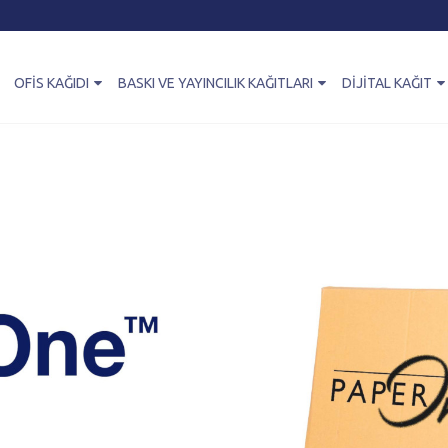
OFIS KAĞIDI
BASKI VE YAYINCILIK KAĞITLARI
DIJITAL KAĞIT
yesi
fis Kağıdı Ürün
Baskı ve Yayıncılık Kağıtları Ürün
Dijital Kağıt Ürün
Özelli
elpazesi
Yelpazesi
Yelpazesi
erOne™
Paper
Mimari
fis Kağıdı
PaperOne™ Offset Paper
PaperOne™ Inkjet
Paper
Yaratıcılık
ullanım Alanları
Premium Print
PaperOne™ Laser
nt
Paper
Finans
evrimiçi Satın Al
PrintOne™ Offset
PaperOne™ Pre-Pri
Paper
Eğitim
ır
Müşterilerimiz İçin QPC’nin
Sağlık
Avantajlari
düller
PaperOne™ Malzeme Pazarlama
Programı