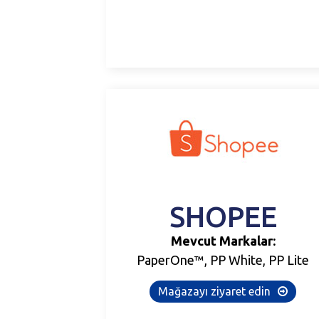
SHOPEE
Mevcut Markalar:
PaperOne™, PP White, PP Lite
Mağazayı ziyaret edin