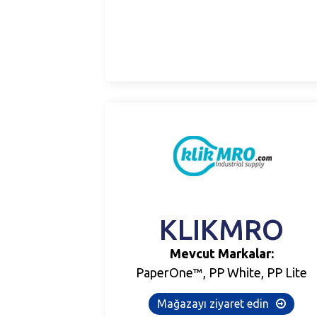
KLIKMRO
Mevcut Markalar:
PaperOne™, PP White, PP Lite
Mağazayı ziyaret edin