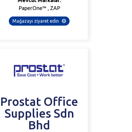
PaperOne™ , ZAP
Mağazayı ziyaret edin
Prostat
Office
Supplies
Sdn
Bhd