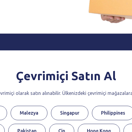
Çevrimiçi
Satın
Al
rimiçi olarak satın alınabilir. Ülkenizdeki çevrimiçi mağazalara
Malezya
Singapur
Philippines
Pakistan
Çin
Hong Kong