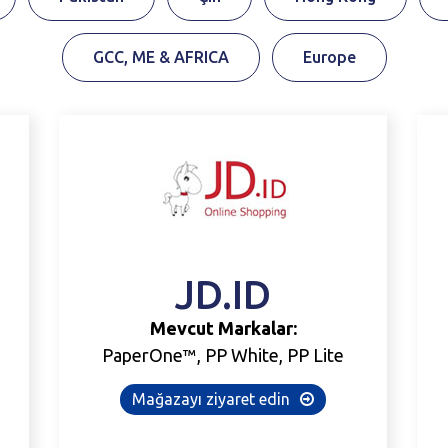
GCC, ME & AFRICA
Europe
JD.ID
Mevcut Markalar:
PaperOne™, PP White, PP Lite
Mağazayı ziyaret edin