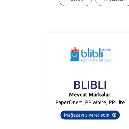
BLIBLI
Mevcut Markalar:
PaperOne™, PP White, PP Lite
Mağazayı ziyaret edin