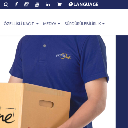
LANGUAGE
ÖZELLIKLI KAĞIT
MEDYA
SÜRDÜRÜLEBILIRLIK
kli Kağıt Ürün Yelpazesi
PaperOne™ Bülteni
Çevre ve Toplum
One™ Script
Kurumsal Videolar
PEFC
One™ Bag
Müşteri Görüşleri
Global Ecolabel
One™ Base
İndirmeler
Döngüsellik
nt+
One™ Envelope