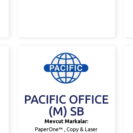
PACIFIC
OFFICE
(M)
SB
Mevcut Markalar:
PaperOne™ , Copy & Laser