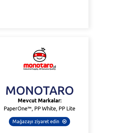
MONOTARO
Mevcut Markalar:
PaperOne™, PP White, PP Lite
Mağazayı ziyaret edin