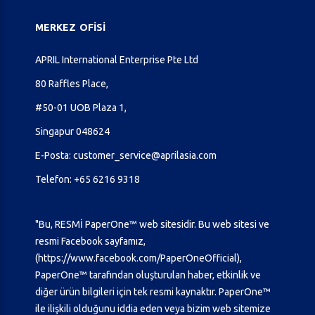
MERKEZ
OFISI
APRIL International Enterprise Pte Ltd
80 Raffles Place,
#50-01 UOB Plaza 1,
Singapur 048624
E-Posta:
customer_service@aprilasia.com
Telefon:
+65 6216 9318
"Bu, RESMİ PaperOne™ web sitesidir. Bu web sitesi ve
resmi Facebook sayfamız,
(
https://www.facebook.com/PaperOneOfficial
),
PaperOne™ tarafından oluşturulan haber, etkinlik ve
diğer ürün bilgileri için tek resmi kaynaktır. PaperOne™
ile ilişkili olduğunu iddia eden veya bizim web sitemize