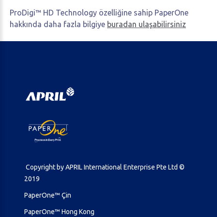
ProDigi™ HD Technology özelliğine sahip PaperOne
hakkında daha fazla bilgiye
buradan ulaşabilirsiniz
Copyright by APRIL International Enterprise Pte Ltd ©
2019
PaperOne™ Çin
PaperOne™ Hong Kong