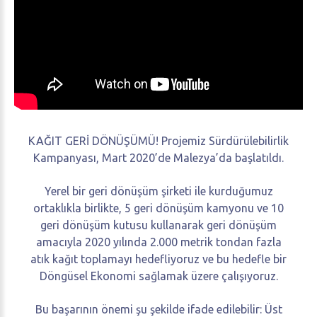
KAĞIT GERİ DÖNÜŞÜMÜ! Projemiz Sürdürülebilirlik
Kampanyası, Mart 2020’de Malezya’da başlatıldı.
Yerel bir geri dönüşüm şirketi ile kurduğumuz
ortaklıkla birlikte, 5 geri dönüşüm kamyonu ve 10
geri dönüşüm kutusu kullanarak geri dönüşüm
amacıyla 2020 yılında 2.000 metrik tondan fazla
atık kağıt toplamayı hedefliyoruz ve bu hedefle bir
Döngüsel Ekonomi sağlamak üzere çalışıyoruz.
Bu başarının önemi şu şekilde ifade edilebilir: Üst