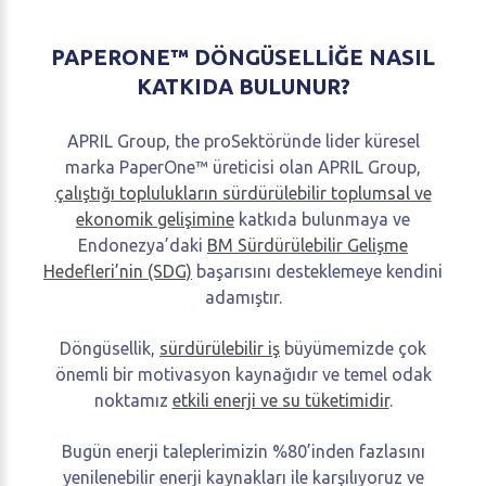
PAPERONE™
DÖNGÜSELLİĞE
NASIL
KATKIDA
BULUNUR?
APRIL Group, the proSektöründe lider küresel
marka PaperOne™ üreticisi olan APRIL Group,
çalıştığı toplulukların sürdürülebilir toplumsal ve
ekonomik gelişimine
katkıda bulunmaya ve
Endonezya’daki
BM Sürdürülebilir Gelişme
Hedefleri’nin (SDG)
başarısını desteklemeye kendini
adamıştır.
Döngüsellik,
sürdürülebilir iş
büyümemizde çok
önemli bir motivasyon kaynağıdır ve temel odak
noktamız
etkili enerji ve su tüketimidir
.
Bugün enerji taleplerimizin %80’inden fazlasını
yenilenebilir enerji kaynakları ile karşılıyoruz ve