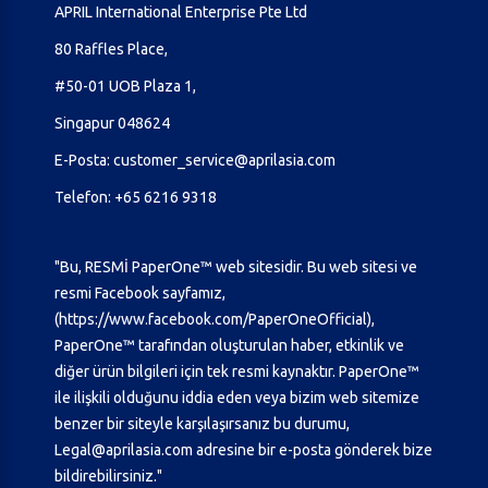
APRIL International Enterprise Pte Ltd
80 Raffles Place,
#50-01 UOB Plaza 1,
Singapur 048624
E-Posta:
customer_service@aprilasia.com
Telefon:
+65 6216 9318
"Bu, RESMİ PaperOne™ web sitesidir. Bu web sitesi ve
resmi Facebook sayfamız,
(
https://www.facebook.com/PaperOneOfficial
),
PaperOne™ tarafından oluşturulan haber, etkinlik ve
diğer ürün bilgileri için tek resmi kaynaktır. PaperOne™
ile ilişkili olduğunu iddia eden veya bizim web sitemize
benzer bir siteyle karşılaşırsanız bu durumu,
Legal@aprilasia.com
adresine bir e-posta gönderek bize
bildirebilirsiniz."