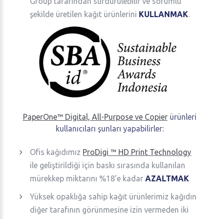
Group tarafından sürdürülebilir ve sorumlu
şekilde üretilen kağıt ürünlerini
KULLANMAK
.
PaperOne™ Digital, All-Purpose ve Copier
ürünleri
kullanıcıları şunları yapabilirler:
Ofis kağıdımız
ProDigi ™ HD Print Technology
ile geliştirildiği için baskı sırasında kullanılan
mürekkep miktarını %18’e kadar
AZALTMAK
Yüksek opaklığa sahip kağıt ürünlerimiz kağıdın
diğer tarafının görünmesine izin vermeden iki